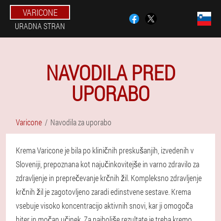
VARICONE
URADNA STRAN
NAVODILA PRED
UPORABO
Varicone
Navodila za uporabo
Krema Varicone je bila po kliničnih preskušanjih, izvedenih v
Sloveniji, prepoznana kot najučinkovitejše in varno zdravilo za
zdravljenje in preprečevanje krčnih žil. Kompleksno zdravljenje
krčnih žil je zagotovljeno zaradi edinstvene sestave. Krema
vsebuje visoko koncentracijo aktivnih snovi, kar ji omogoča
hiter in močan učinek. Za najboljše rezultate je treba kremo