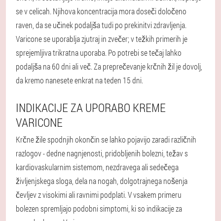
se v celicah. Njihova koncentracija mora doseči določeno
raven, da se učinek podaljša tudi po prekinitvi zdravljenja.
Varicone se uporablja zjutraj in zvečer; v težkih primerih je
sprejemljiva trikratna uporaba. Po potrebi se tečaj lahko
podaljša na 60 dni ali več. Za preprečevanje krčnih žil je dovolj,
da kremo nanesete enkrat na teden 15 dni.
INDIKACIJE ZA UPORABO KREME
VARICONE
Krčne žile spodnjih okončin se lahko pojavijo zaradi različnih
razlogov - dedne nagnjenosti, pridobljenih bolezni, težav s
kardiovaskularnim sistemom, nezdravega ali sedečega
življenjskega sloga, dela na nogah, dolgotrajnega nošenja
čevljev z visokimi ali ravnimi podplati. V vsakem primeru
bolezen spremljajo podobni simptomi, ki so indikacije za