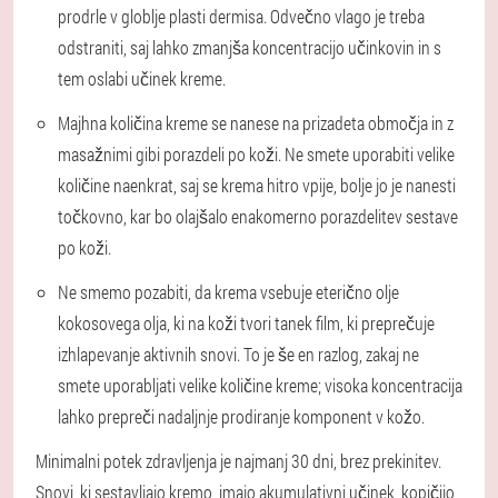
prodrle v globlje plasti dermisa. Odvečno vlago je treba
odstraniti, saj lahko zmanjša koncentracijo učinkovin in s
tem oslabi učinek kreme.
Majhna količina kreme se nanese na prizadeta območja in z
masažnimi gibi porazdeli po koži. Ne smete uporabiti velike
količine naenkrat, saj se krema hitro vpije, bolje jo je nanesti
točkovno, kar bo olajšalo enakomerno porazdelitev sestave
po koži.
Ne smemo pozabiti, da krema vsebuje eterično olje
kokosovega olja, ki na koži tvori tanek film, ki preprečuje
izhlapevanje aktivnih snovi. To je še en razlog, zakaj ne
smete uporabljati velike količine kreme; visoka koncentracija
lahko prepreči nadaljnje prodiranje komponent v kožo.
Minimalni potek zdravljenja je najmanj 30 dni, brez prekinitev.
Snovi, ki sestavljajo kremo, imajo akumulativni učinek, kopičijo