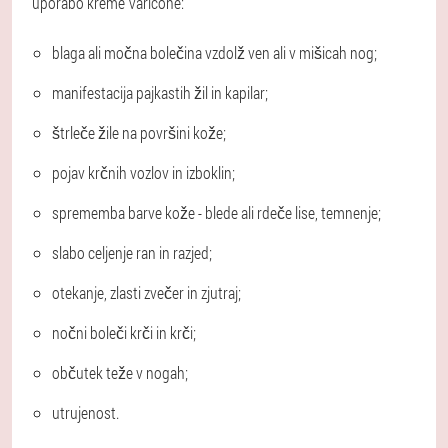
uporabo kreme Varicone:
blaga ali močna bolečina vzdolž ven ali v mišicah nog;
manifestacija pajkastih žil in kapilar;
štrleče žile na površini kože;
pojav krčnih vozlov in izboklin;
sprememba barve kože - blede ali rdeče lise, temnenje;
slabo celjenje ran in razjed;
otekanje, zlasti zvečer in zjutraj;
nočni boleči krči in krči;
občutek teže v nogah;
utrujenost.